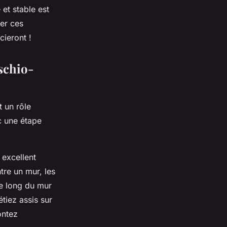
 et stable est
rer ces
cieront !
ischio-
t un rôle
nc une étape
 excellent
tre un mur, les
le long du mur
tiez assis sur
ontez