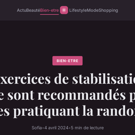
Actu
Beauté
Bien-etre
Lifestyle
Mode
Shopping
BIEN-ETRE
xercices de stabilisati
le sont recommandés p
s pratiquant la rando
Sofia
•
4 avril 2024
•
5 min de lecture