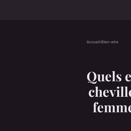
Accueil
›
Bien-etre
Quels e
chevil
femme