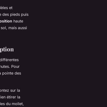
lèles et
e des pieds puis
osition
haute
sol, mais aussi
eption
différentes
chutes. Pour
la pointe des
ntez sur la
en étirer la
les du mollet,