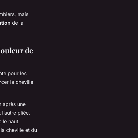
ambiers, mais
ation
de la
douleur de
nte pour les
cer la cheville
on après une
’autre pliée.
 le haut.
a cheville et du