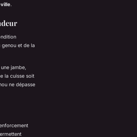
ville
.
ndeur
ondition
 genou et de la
r une jambe,
e la cuisse soit
enou ne dépasse
renforcement
permettent