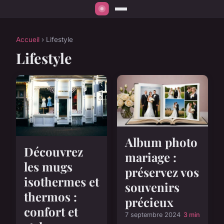
Accueil
› Lifestyle
Lifestyle
Album photo
Découvrez
mariage :
les mugs
préservez vos
isothermes et
souvenirs
thermos :
précieux
confort et
7 septembre 2024
3 min